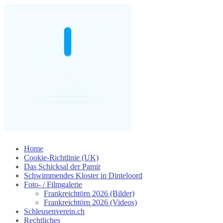
Skip
Home
to
Cookie-Richtlinie (UK)
content
Das Schicksal der Pamir
Schwimmendes Kloster in Dinteloord
Foto- / Filmgalerie
Frankreichtörn 2026 (Bilder)
Frankreichtörn 2026 (Videos)
Schleusenverein.ch
Rechtliches