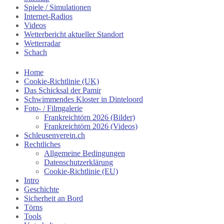
Spiele / Simulationen
Internet-Radios
Videos
Wetterbericht aktueller Standort
Wetterradar
Schach
Home
Cookie-Richtlinie (UK)
Das Schicksal der Pamir
Schwimmendes Kloster in Dinteloord
Foto- / Filmgalerie
Frankreichtörn 2026 (Bilder)
Frankreichtörn 2026 (Videos)
Schleusenverein.ch
Rechtliches
Allgemeine Bedingungen
Datenschutzerklärung
Cookie-Richtlinie (EU)
Intro
Geschichte
Sicherheit an Bord
Törns
Tools