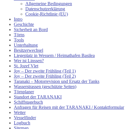
Allgemeine Bedingungen
Datenschutzerklärung
Cookie-Richtlinie (EU)
Intro
Geschichte
Sicherheit an Bord
Törns
Tools
Unterhaltung
Besitzerwechsel
Liegeplatz in Wessem / Heimathafen Basilea
Wer ist Linssen?
St. Jozef Vlet
Joy – Der zweite Frühling (Teil 1)
Joy – Der zweite Frühling (Teil 2)
Taranaki – Motorrevision und Ersatz der Tanks
Wasserstrassen (geschützte Seiten)
Törnplaner
Standort der TARANAKI
Schiffstagebuch
Anfragen für Reisen mit der TARANAKI / Kontaktformular
Wetter
Vesselfinder
Logbuch
Sitemap