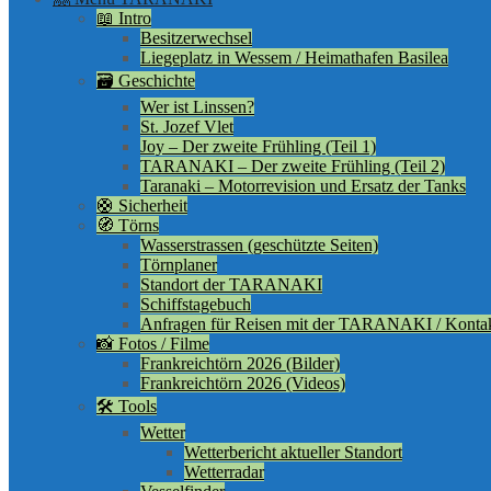
📖 Intro
Besitzerwechsel
Liegeplatz in Wessem / Heimathafen Basilea
🗃️ Geschichte
Wer ist Linssen?
St. Jozef Vlet
Joy – Der zweite Frühling (Teil 1)
TARANAKI – Der zweite Frühling (Teil 2)
Taranaki – Motorrevision und Ersatz der Tanks
🛟 Sicherheit
🧭 Törns
Wasserstrassen (geschützte Seiten)
Törnplaner
Standort der TARANAKI
Schiffstagebuch
Anfragen für Reisen mit der TARANAKI / Kontak
📸 Fotos / Filme
Frankreichtörn 2026 (Bilder)
Frankreichtörn 2026 (Videos)
🛠️ Tools
Wetter
Wetterbericht aktueller Standort
Wetterradar