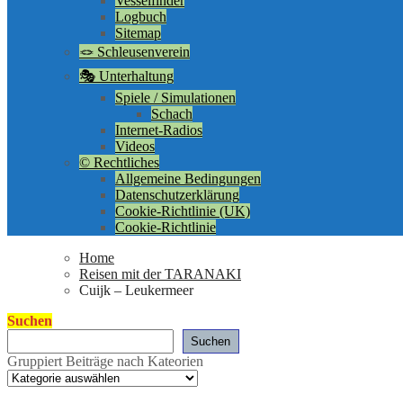
Vesselfinder
Logbuch
Sitemap
🪢 Schleusenverein
🎭 Unterhaltung
Spiele / Simulationen
Schach
Internet-Radios
Videos
©️ Rechtliches
Allgemeine Bedingungen
Datenschutzerklärung
Cookie-Richtlinie (UK)
Cookie-Richtlinie
Home
Reisen mit der TARANAKI
Cuijk – Leukermeer
Suchen
Suchen
Gruppiert Beiträge nach Kateorien