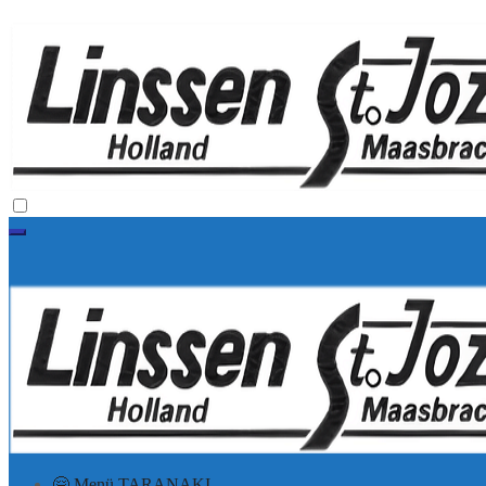
🤗 Menü TARANAKI