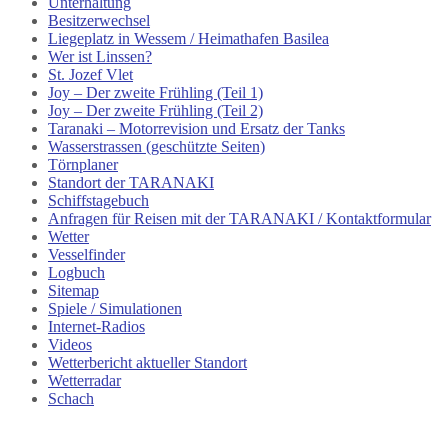
Unterhaltung
Besitzerwechsel
Liegeplatz in Wessem / Heimathafen Basilea
Wer ist Linssen?
St. Jozef Vlet
Joy – Der zweite Frühling (Teil 1)
Joy – Der zweite Frühling (Teil 2)
Taranaki – Motorrevision und Ersatz der Tanks
Wasserstrassen (geschützte Seiten)
Törnplaner
Standort der TARANAKI
Schiffstagebuch
Anfragen für Reisen mit der TARANAKI / Kontaktformular
Wetter
Vesselfinder
Logbuch
Sitemap
Spiele / Simulationen
Internet-Radios
Videos
Wetterbericht aktueller Standort
Wetterradar
Schach