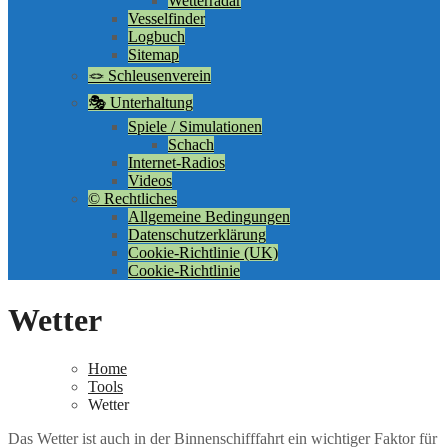
Wetterradar
Vesselfinder
Logbuch
Sitemap
🪢 Schleusenverein
🎭 Unterhaltung
Spiele / Simulationen
Schach
Internet-Radios
Videos
©️ Rechtliches
Allgemeine Bedingungen
Datenschutzerklärung
Cookie-Richtlinie (UK)
Cookie-Richtlinie
Wetter
Home
Tools
Wetter
Das Wetter ist auch in der Binnenschifffahrt ein wichtiger Faktor für