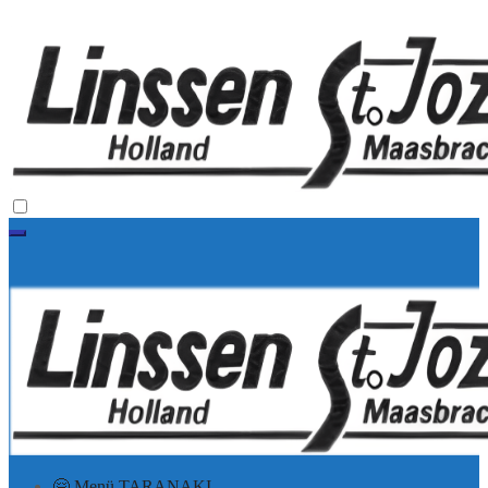
🤗 Menü TARANAKI