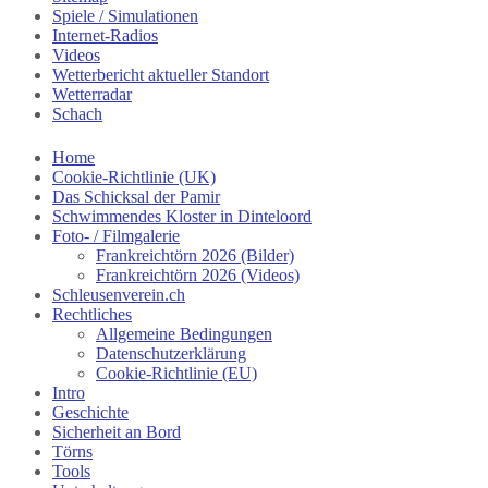
Spiele / Simulationen
Internet-Radios
Videos
Wetterbericht aktueller Standort
Wetterradar
Schach
Home
Cookie-Richtlinie (UK)
Das Schicksal der Pamir
Schwimmendes Kloster in Dinteloord
Foto- / Filmgalerie
Frankreichtörn 2026 (Bilder)
Frankreichtörn 2026 (Videos)
Schleusenverein.ch
Rechtliches
Allgemeine Bedingungen
Datenschutzerklärung
Cookie-Richtlinie (EU)
Intro
Geschichte
Sicherheit an Bord
Törns
Tools