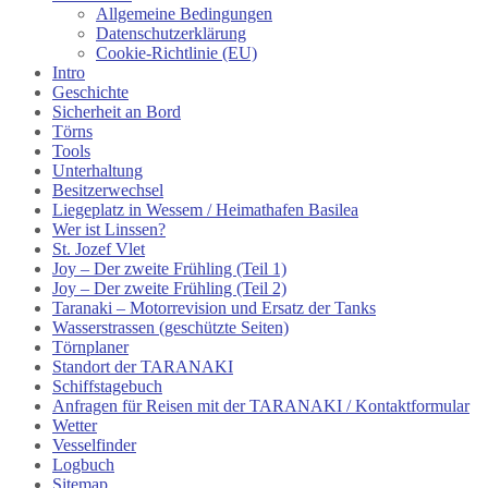
Allgemeine Bedingungen
Datenschutzerklärung
Cookie-Richtlinie (EU)
Intro
Geschichte
Sicherheit an Bord
Törns
Tools
Unterhaltung
Besitzerwechsel
Liegeplatz in Wessem / Heimathafen Basilea
Wer ist Linssen?
St. Jozef Vlet
Joy – Der zweite Frühling (Teil 1)
Joy – Der zweite Frühling (Teil 2)
Taranaki – Motorrevision und Ersatz der Tanks
Wasserstrassen (geschützte Seiten)
Törnplaner
Standort der TARANAKI
Schiffstagebuch
Anfragen für Reisen mit der TARANAKI / Kontaktformular
Wetter
Vesselfinder
Logbuch
Sitemap