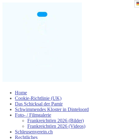
Skip
Home
to
Cookie-Richtlinie (UK)
content
Das Schicksal der Pamir
Schwimmendes Kloster in Dinteloord
Foto- / Filmgalerie
Frankreichtörn 2026 (Bilder)
Frankreichtörn 2026 (Videos)
Schleusenverein.ch
Rechtliches