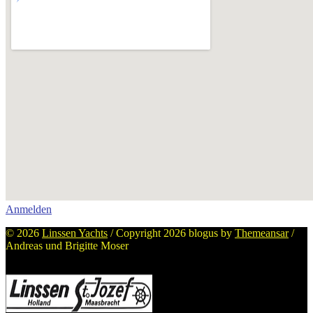
Anmelden
© 2026
Linssen Yachts
/ Copyright 2026 blogus by
Themeansar
/
Andreas und Brigitte Moser