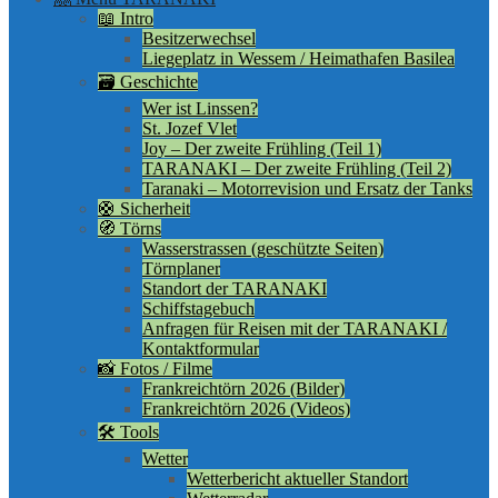
📖 Intro
Besitzerwechsel
Liegeplatz in Wessem / Heimathafen Basilea
🗃️ Geschichte
Wer ist Linssen?
St. Jozef Vlet
Joy – Der zweite Frühling (Teil 1)
TARANAKI – Der zweite Frühling (Teil 2)
Taranaki – Motorrevision und Ersatz der Tanks
🛟 Sicherheit
🧭 Törns
Wasserstrassen (geschützte Seiten)
Törnplaner
Standort der TARANAKI
Schiffstagebuch
Anfragen für Reisen mit der TARANAKI /
Kontaktformular
📸 Fotos / Filme
Frankreichtörn 2026 (Bilder)
Frankreichtörn 2026 (Videos)
🛠️ Tools
Wetter
Wetterbericht aktueller Standort