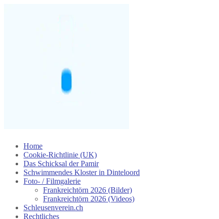
Skip
Home
to
Cookie-Richtlinie (UK)
content
Das Schicksal der Pamir
Schwimmendes Kloster in Dinteloord
Foto- / Filmgalerie
Frankreichtörn 2026 (Bilder)
Frankreichtörn 2026 (Videos)
Schleusenverein.ch
Rechtliches