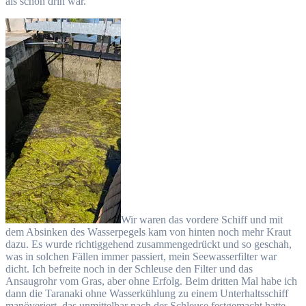
als schon drin war.
Wir waren das vordere Schiff und mit
dem Absinken des Wasserpegels kam von hinten noch mehr Kraut
dazu. Es wurde richtiggehend zusammengedrückt und so geschah,
was in solchen Fällen immer passiert, mein Seewasserfilter war
dicht. Ich befreite noch in der Schleuse den Filter und das
Ansaugrohr vom Gras, aber ohne Erfolg. Beim dritten Mal habe ich
dann die Taranaki ohne Wasserkühlung zu einem Unterhaltsschiff
manöveriert, das unmittelbar nach der Schleuse festgemacht hatte.