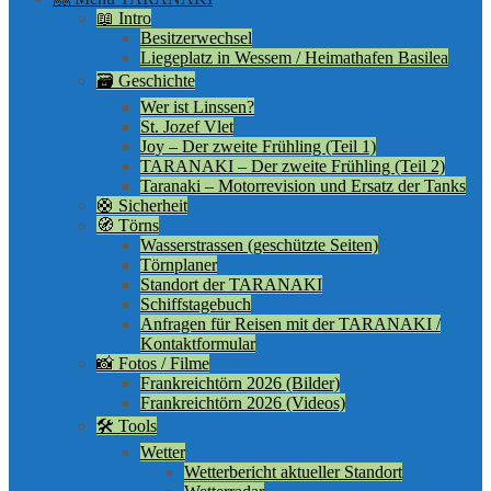
📖 Intro
Besitzerwechsel
Liegeplatz in Wessem / Heimathafen Basilea
🗃️ Geschichte
Wer ist Linssen?
St. Jozef Vlet
Joy – Der zweite Frühling (Teil 1)
TARANAKI – Der zweite Frühling (Teil 2)
Taranaki – Motorrevision und Ersatz der Tanks
🛟 Sicherheit
🧭 Törns
Wasserstrassen (geschützte Seiten)
Törnplaner
Standort der TARANAKI
Schiffstagebuch
Anfragen für Reisen mit der TARANAKI /
Kontaktformular
📸 Fotos / Filme
Frankreichtörn 2026 (Bilder)
Frankreichtörn 2026 (Videos)
🛠️ Tools
Wetter
Wetterbericht aktueller Standort