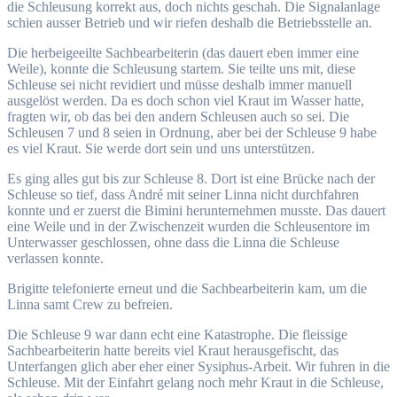
die Schleusung korrekt aus, doch nichts geschah. Die Signalanlage
schien ausser Betrieb und wir riefen deshalb die Betriebsstelle an.
Die herbeigeeilte Sachbearbeiterin (das dauert eben immer eine
Weile), konnte die Schleusung startem. Sie teilte uns mit, diese
Schleuse sei nicht revidiert und müsse deshalb immer manuell
ausgelöst werden. Da es doch schon viel Kraut im Wasser hatte,
fragten wir, ob das bei den andern Schleusen auch so sei. Die
Schleusen 7 und 8 seien in Ordnung, aber bei der Schleuse 9 habe
es viel Kraut. Sie werde dort sein und uns unterstützen.
Es ging alles gut bis zur Schleuse 8. Dort ist eine Brücke nach der
Schleuse so tief, dass André mit seiner Linna nicht durchfahren
konnte und er zuerst die Bimini herunternehmen musste. Das dauert
eine Weile und in der Zwischenzeit wurden die Schleusentore im
Unterwasser geschlossen, ohne dass die Linna die Schleuse
verlassen konnte.
Brigitte telefonierte erneut und die Sachbearbeiterin kam, um die
Linna samt Crew zu befreien.
Die Schleuse 9 war dann echt eine Katastrophe. Die fleissige
Sachbearbeiterin hatte bereits viel Kraut herausgefischt, das
Unterfangen glich aber eher einer Sysiphus-Arbeit. Wir fuhren in die
Schleuse. Mit der Einfahrt gelang noch mehr Kraut in die Schleuse,