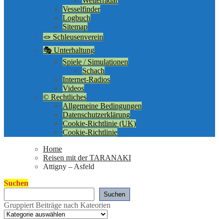
Wetterradar
Vesselfinder
Logbuch
Sitemap
🪢 Schleusenverein
🎭 Unterhaltung
Spiele / Simulationen
Schach
Internet-Radios
Videos
©️ Rechtliches
Allgemeine Bedingungen
Datenschutzerklärung
Cookie-Richtlinie (UK)
Cookie-Richtlinie
Home
Reisen mit der TARANAKI
Attigny – Asfeld
Suchen
Suchen
Gruppiert Beiträge nach Kateorien