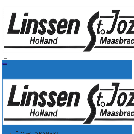
🤗 Menü TARANAKI