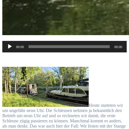
Audio-
00:00
00:00
Player
Heute starteten wir
um ungefähr neun Uhr. Die Schleusen nehmen ja bekanntlich den
Betrieb um neun Uhr auf und so rechneten wir damit, die erste
Schleuse zügig passieren zu können. Manchmal kommt es anders,
als man denkt. Das war auch hier der Fall: Wir lösten mit der Stange