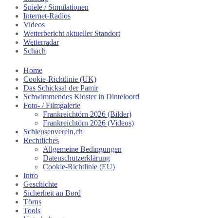
Spiele / Simulationen
Internet-Radios
Videos
Wetterbericht aktueller Standort
Wetterradar
Schach
Home
Cookie-Richtlinie (UK)
Das Schicksal der Pamir
Schwimmendes Kloster in Dinteloord
Foto- / Filmgalerie
Frankreichtörn 2026 (Bilder)
Frankreichtörn 2026 (Videos)
Schleusenverein.ch
Rechtliches
Allgemeine Bedingungen
Datenschutzerklärung
Cookie-Richtlinie (EU)
Intro
Geschichte
Sicherheit an Bord
Törns
Tools