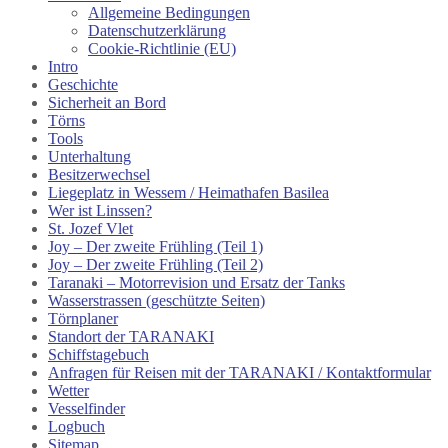
Allgemeine Bedingungen
Datenschutzerklärung
Cookie-Richtlinie (EU)
Intro
Geschichte
Sicherheit an Bord
Törns
Tools
Unterhaltung
Besitzerwechsel
Liegeplatz in Wessem / Heimathafen Basilea
Wer ist Linssen?
St. Jozef Vlet
Joy – Der zweite Frühling (Teil 1)
Joy – Der zweite Frühling (Teil 2)
Taranaki – Motorrevision und Ersatz der Tanks
Wasserstrassen (geschützte Seiten)
Törnplaner
Standort der TARANAKI
Schiffstagebuch
Anfragen für Reisen mit der TARANAKI / Kontaktformular
Wetter
Vesselfinder
Logbuch
Sitemap