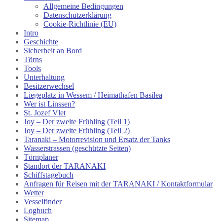
Allgemeine Bedingungen
Datenschutzerklärung
Cookie-Richtlinie (EU)
Intro
Geschichte
Sicherheit an Bord
Törns
Tools
Unterhaltung
Besitzerwechsel
Liegeplatz in Wessem / Heimathafen Basilea
Wer ist Linssen?
St. Jozef Vlet
Joy – Der zweite Frühling (Teil 1)
Joy – Der zweite Frühling (Teil 2)
Taranaki – Motorrevision und Ersatz der Tanks
Wasserstrassen (geschützte Seiten)
Törnplaner
Standort der TARANAKI
Schiffstagebuch
Anfragen für Reisen mit der TARANAKI / Kontaktformular
Wetter
Vesselfinder
Logbuch
Sitemap