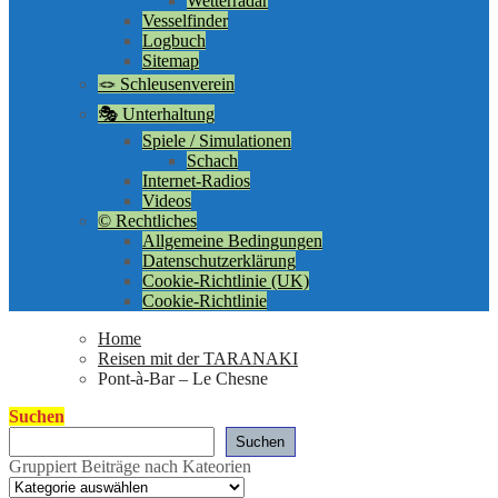
Wetterradar
Vesselfinder
Logbuch
Sitemap
🪢 Schleusenverein
🎭 Unterhaltung
Spiele / Simulationen
Schach
Internet-Radios
Videos
©️ Rechtliches
Allgemeine Bedingungen
Datenschutzerklärung
Cookie-Richtlinie (UK)
Cookie-Richtlinie
Home
Reisen mit der TARANAKI
Pont-à-Bar – Le Chesne
Suchen
Suchen
Gruppiert Beiträge nach Kateorien