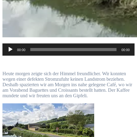
Audio-
00:00
00:00
Player
Heute morgen zeigte sich der Himmel freundlicher. Wir konnten
wegen einer defekten Stromzufuhr keinen Landstrom beziehen.
Deshalb spazierten wir am Morgen ins nahe gelegene Café, wo wir
am Vorabend Baguettes und Croissants bestellt hatten. Der Kaffee
mundete und wir freuten uns an den Gipfeli.