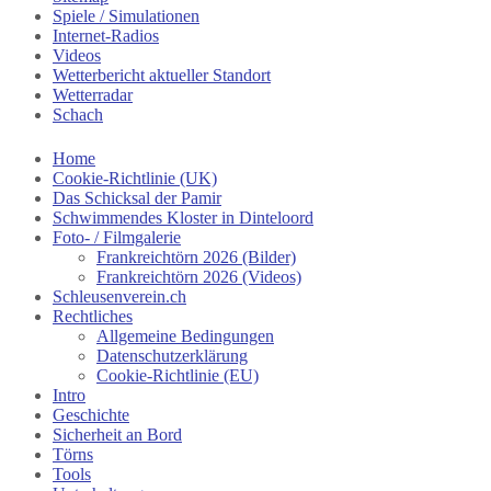
Spiele / Simulationen
Internet-Radios
Videos
Wetterbericht aktueller Standort
Wetterradar
Schach
Home
Cookie-Richtlinie (UK)
Das Schicksal der Pamir
Schwimmendes Kloster in Dinteloord
Foto- / Filmgalerie
Frankreichtörn 2026 (Bilder)
Frankreichtörn 2026 (Videos)
Schleusenverein.ch
Rechtliches
Allgemeine Bedingungen
Datenschutzerklärung
Cookie-Richtlinie (EU)
Intro
Geschichte
Sicherheit an Bord
Törns
Tools