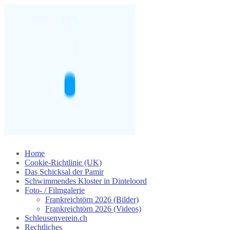
Skip
Home
to
Cookie-Richtlinie (UK)
content
Das Schicksal der Pamir
Schwimmendes Kloster in Dinteloord
Foto- / Filmgalerie
Frankreichtörn 2026 (Bilder)
Frankreichtörn 2026 (Videos)
Schleusenverein.ch
Rechtliches