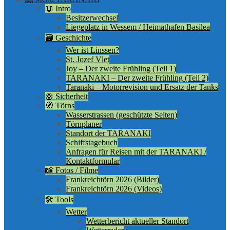
📖 Intro
Besitzerwechsel
Liegeplatz in Wessem / Heimathafen Basilea
🗃️ Geschichte
Wer ist Linssen?
St. Jozef Vlet
Joy – Der zweite Frühling (Teil 1)
TARANAKI – Der zweite Frühling (Teil 2)
Taranaki – Motorrevision und Ersatz der Tanks
🛟 Sicherheit
🧭 Törns
Wasserstrassen (geschützte Seiten)
Törnplaner
Standort der TARANAKI
Schiffstagebuch
Anfragen für Reisen mit der TARANAKI /
Kontaktformular
📸 Fotos / Filme
Frankreichtörn 2026 (Bilder)
Frankreichtörn 2026 (Videos)
🛠️ Tools
Wetter
Wetterbericht aktueller Standort