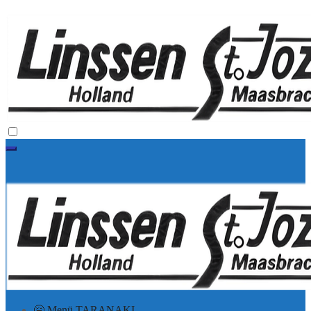
🤗 Menü TARANAKI