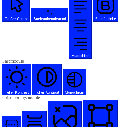
Großer Cursor
Buchstabenabstand
Schriftstärke
Ausrichten
Farbmodule
Heller Kontrast
Hoher Kontrast
Monochrom
Orientierungsmodule