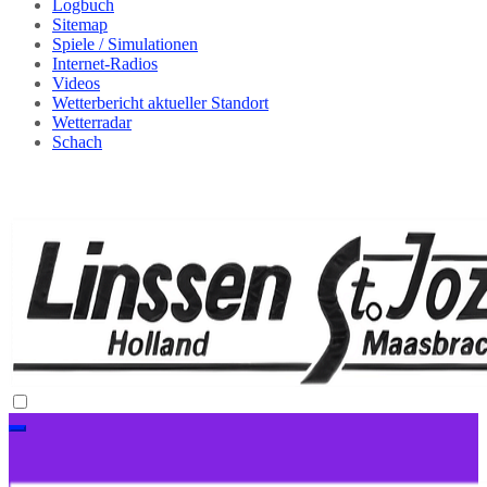
Logbuch
Sitemap
Spiele / Simulationen
Internet-Radios
Videos
Wetterbericht aktueller Standort
Wetterradar
Schach