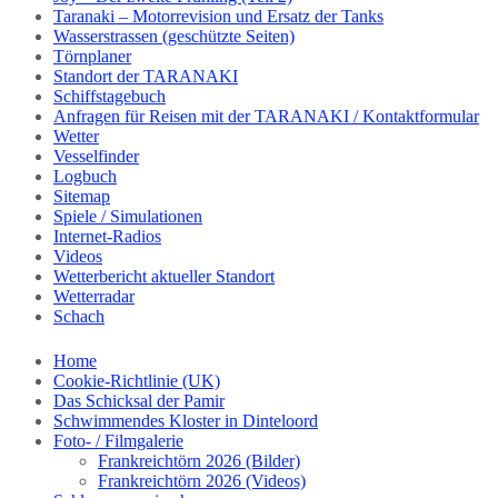
Taranaki – Motorrevision und Ersatz der Tanks
Wasserstrassen (geschützte Seiten)
Törnplaner
Standort der TARANAKI
Schiffstagebuch
Anfragen für Reisen mit der TARANAKI / Kontaktformular
Wetter
Vesselfinder
Logbuch
Sitemap
Spiele / Simulationen
Internet-Radios
Videos
Wetterbericht aktueller Standort
Wetterradar
Schach
Home
Cookie-Richtlinie (UK)
Das Schicksal der Pamir
Schwimmendes Kloster in Dinteloord
Foto- / Filmgalerie
Frankreichtörn 2026 (Bilder)
Frankreichtörn 2026 (Videos)