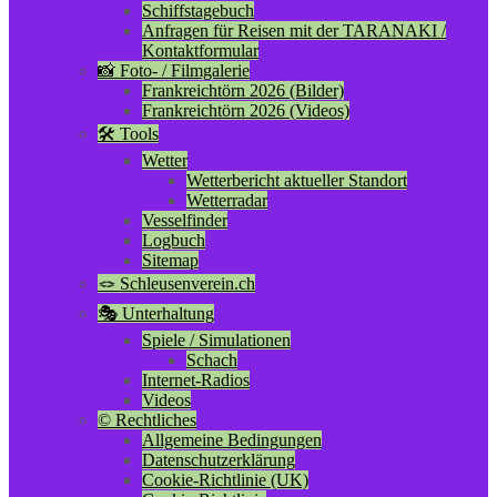
Schiffstagebuch
Anfragen für Reisen mit der TARANAKI /
Kontaktformular
📸 Foto- / Filmgalerie
Frankreichtörn 2026 (Bilder)
Frankreichtörn 2026 (Videos)
🛠️ Tools
Wetter
Wetterbericht aktueller Standort
Wetterradar
Vesselfinder
Logbuch
Sitemap
🪢 Schleusenverein.ch
🎭 Unterhaltung
Spiele / Simulationen
Schach
Internet-Radios
Videos
©️ Rechtliches
Allgemeine Bedingungen
Datenschutzerklärung
Cookie-Richtlinie (UK)