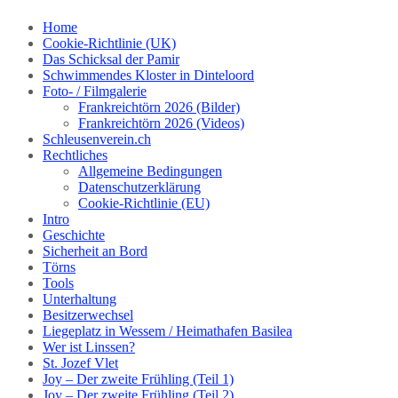
Skip
Home
to
Cookie-Richtlinie (UK)
content
Das Schicksal der Pamir
Schwimmendes Kloster in Dinteloord
Foto- / Filmgalerie
Frankreichtörn 2026 (Bilder)
Frankreichtörn 2026 (Videos)
Schleusenverein.ch
Rechtliches
Allgemeine Bedingungen
Datenschutzerklärung
Cookie-Richtlinie (EU)
Intro
Geschichte
Sicherheit an Bord
Törns
Tools
Unterhaltung
Besitzerwechsel
Liegeplatz in Wessem / Heimathafen Basilea
Wer ist Linssen?
St. Jozef Vlet
Joy – Der zweite Frühling (Teil 1)
Joy – Der zweite Frühling (Teil 2)