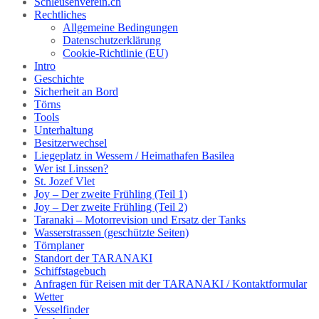
Schleusenverein.ch
Rechtliches
Allgemeine Bedingungen
Datenschutzerklärung
Cookie-Richtlinie (EU)
Intro
Geschichte
Sicherheit an Bord
Törns
Tools
Unterhaltung
Besitzerwechsel
Liegeplatz in Wessem / Heimathafen Basilea
Wer ist Linssen?
St. Jozef Vlet
Joy – Der zweite Frühling (Teil 1)
Joy – Der zweite Frühling (Teil 2)
Taranaki – Motorrevision und Ersatz der Tanks
Wasserstrassen (geschützte Seiten)
Törnplaner
Standort der TARANAKI
Schiffstagebuch
Anfragen für Reisen mit der TARANAKI / Kontaktformular
Wetter
Vesselfinder