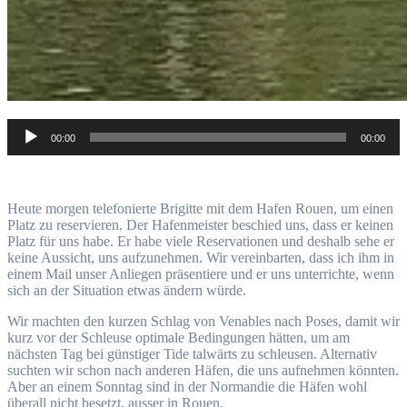
Audio-
00:00
00:00
Player
Heute morgen telefonierte Brigitte mit dem Hafen Rouen, um einen
Platz zu reservieren. Der Hafenmeister beschied uns, dass er keinen
Platz für uns habe. Er habe viele Reservationen und deshalb sehe er
keine Aussicht, uns aufzunehmen. Wir vereinbarten, dass ich ihm in
einem Mail unser Anliegen präsentiere und er uns unterrichte, wenn
sich an der Situation etwas ändern würde.
Wir machten den kurzen Schlag von Venables nach Poses, damit wir
kurz vor der Schleuse optimale Bedingungen hätten, um am
nächsten Tag bei günstiger Tide talwärts zu schleusen. Alternativ
suchten wir schon nach anderen Häfen, die uns aufnehmen könnten.
Aber an einem Sonntag sind in der Normandie die Häfen wohl
überall nicht besetzt, ausser in Rouen.